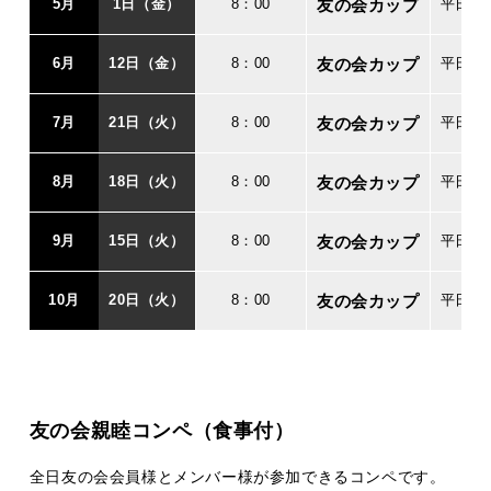
5月
1日（金）
8：00
友の会カップ
平日友の
6月
12日（金）
8：00
友の会カップ
平日友の
7月
21日（火）
8：00
友の会カップ
平日友の
8月
18日（火）
8：00
友の会カップ
平日友の
9月
15日（火）
8：00
友の会カップ
平日友の
10月
20日（火）
8：00
友の会カップ
平日友の
友の会親睦コンペ（食事付）
全日友の会会員様とメンバー様が参加できるコンペです。